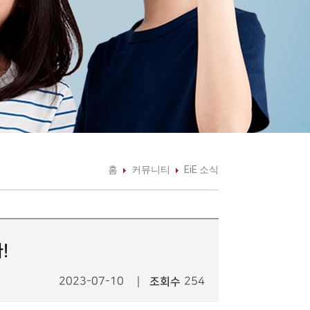
홈
커뮤니티
EiE 소식
!
2023-07-10
조회수
254