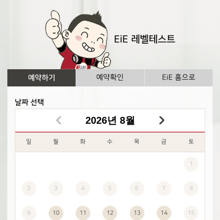
EiE 레벨테스트
예약하기
예약확인
EiE 홈으로
날짜 선택
2026
년
8월
일
월
화
수
목
금
토
1
2
3
4
5
6
7
8
9
10
11
12
13
14
15