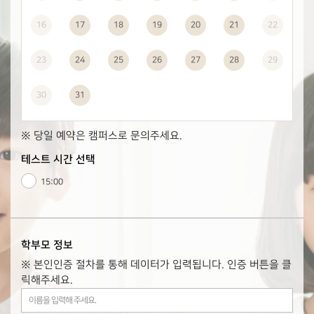
16
17
18
19
20
21
22
23
24
25
26
27
28
29
30
31
※ 당일 예약은 캠퍼스로 문의주세요.
테스트 시간 선택
15:00
학부모 정보
※ 본인인증 절차를 통해 데이터가 입력됩니다. 인증 버튼을 클
릭해주세요.