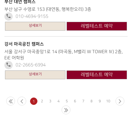
부산 대연 캠퍼스
부산 남구 수영로 153 (대연동, 행복한오리) 3층
010-4694-9155
상세보기
레벨테스트 예약
강서 마곡공진 캠퍼스
서울 강서구 마곡중앙1로 14 (마곡동, M밸리 W TOWER Ⅳ) 2층,
EiE 어학원
02-2665-6994
상세보기
레벨테스트 예약
2
3
4
5
6
7
8
9
10
1