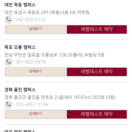
대전 죽동 캠퍼스
대전 유성구 죽동로 291 (죽동) 4층 EiE 어학원
042-822-2122
상세보기
레벨테스트 예약
목포 오룡 캠퍼스
전남 무안군 일로읍 오룡남로 126 (오룡리) JK빌딩 5층
061-802-0579
상세보기
레벨테스트 예약
경북 울진 캠퍼스
경북 울진군 울진읍 연호로 2 (읍내리, 아디다스) 303호 (3층)
010-4557-1134
상세보기
레벨테스트 예약