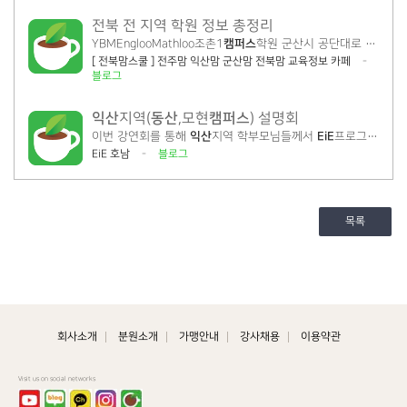
전북 전 지역 학원 정보 총정리
YBMEnglooMathloo조촌1
캠퍼스
학원 군산시 공단대로 54 063-911-7942 군산시 YBM잉글루영어영재어학원... 고려e스쿨군산
[ 전북맘스쿨 ] 전주맘 익산맘 군산맘 전북맘 교육정보 카페
-
블로그
익산
동산
캠퍼스
지역(
,모현
) 설명회
이번 강연회를 통해
익산
지역 학부모님들께서
EiE
프로그램에 대한 강한 신뢰와 기대를 가지게하는 시간이였습니다. 강연회를 열심히 준비하신
EiE 호남
-
블로그
목록
회사소개
분원소개
가맹안내
강사채용
이용약관
Visit us on social networks