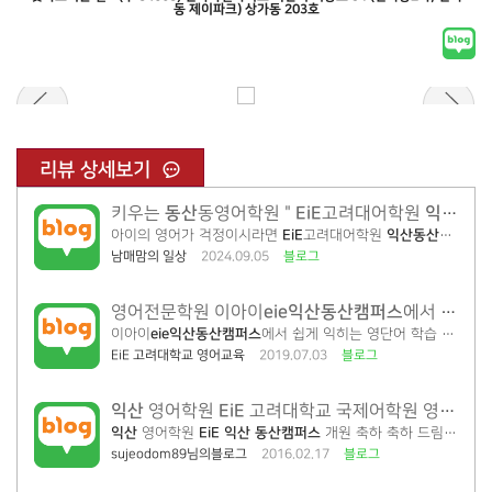
동 제이파크) 상가동 203호
리뷰 상세보기
동산
EiE
익산
동산
키우는
동영어학원 "
고려대어학원
아이의 영어가 걱정이시라면
EiE
고려대어학원
익산
동산
캠퍼스
자
남매맘의 일상
2024.09.05
블로그
eie익산
동산
캠퍼스
영어전문학원 이아이
에서 알려드립니다.
이아이
eie익산
동산
캠퍼스
에서 쉽게 익히는 영단어 학습 꿀팁을 알려드립니다. 초등중등영어는 시작이 중요합니다. SKY를 넘어 세계를 향한 우리아이 영어는 이아이
EiE 고려대학교 영어교육
2019.07.03
블로그
익산
EiE
영어학원
고려대학교 국제어학원 영어교육 프로그램
익산
영어학원
EiE 익산
동산
캠퍼스
개원 축하 축하 드림니다. 고려대학교 국제어학원 교수진이 개발/감수한
sujeodom89님의블로그
2016.02.17
블로그