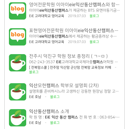
eie익산
동산
캠퍼스
영어전문학원 이아이
와 함께 합니다.
이아이
eie익산
동산
캠퍼스
가 제공하는 BTS 유엔아동기금 유니세프(UNICEF) 연설로 배우는 오늘의 표현영어 초등중등영어는 시작이 중요합니다. SKY를 넘어 세계를 향한 우리아이 영어는...
EiE 고려대학교 영어교육
2019.07.03
블로그
eie익산
동산
캠퍼스
표현영어전문학원 이아이
에서 소
이아이
eie익산
동산
캠퍼스
에서 제공하는 황금종려상 수상작 기생충 Parasite에서 찾아 본 한국어 대사의 영미식 표현 함께 확인해 볼까요? 초등중등영어는 시작이 중요합니다 SKY를 넘어 세계를 향한...
EiE 고려대학교 영어교육
2019.07.03
블로그
전주시 덕진구 학원 정보 총정리 ( ㄱ~ㅁ )
062-243-3537
EiE
고려대학교국제아중
캠퍼스
어학원 전주시 덕진구 한배미6길 26 , 2층 일부 (인후동1가, 동화유치원) G:지잉글리쉬전주어학원 전주시 덕진구 세병로 28 , 401호, 402호 (송천동2가)...
[ 전북맘스쿨 ] 전주맘 익산맘 군산맘 전북맘 교육정보 카페
-
블로그
익산
캠퍼스
모현
학부모 설명회 (2차)
설명회를 준비하시느라 고생하신 강동현 원장님 정말 고생하셨습니다. 격려와 조언을 하러 와주신
EiE 호남
-
블로그
익산
동산
캠퍼스
소개
학 원 명 :
EiE 익산
동산
캠퍼스
전 화 번 호 : 063-854-6667 소 개 :
EiE 호남
-
블로그