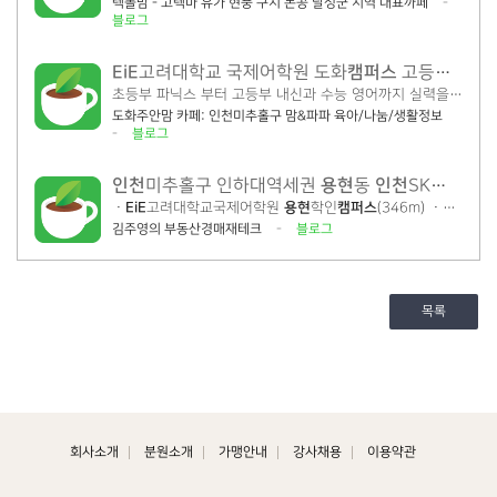
텍폴맘 - 고텍마 유가 현풍 구지 논공 달성군 지역 대표까페
-
블로그
EiE
캠퍼스
고려대학교 국제어학원 도화
고등부 수업 엿보기 1탄 - 인화여고
초등부 파닉스 부터 고등부 내신과 수능 영어까지 실력을 키울 수 있는 이 곳 바로
도화주안맘 카페: 인천미추홀구 맘&파파 육아/나눔/생활정보
-
블로그
인천
용현
인천
미추홀구 인하대역세권
동
SK스카이뷰 35평형경매 4억6천만원....
ㆍ
EiE
고려대학교국제어학원
용현
학인
캠퍼스
(346m) ㆍ
인천
용학
김주영의 부동산경매재테크
-
블로그
목록
회사소개
분원소개
가맹안내
강사채용
이용약관