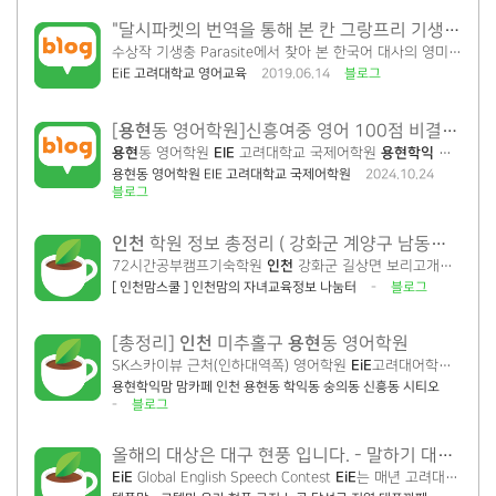
"달시파켓의 번역을 통해 본 칸 그랑프리 기생충 Parasite 한국어 대사....
수상작 기생충 Parasite에서 찾아 본 한국어 대사의 영미식 표현 함께 확인해 볼까요? 초등영어와 중등영어는 시작이 중요합니다 SKY를 넘어 세계를 향한 우리아이 영어 첫걸음 이아이
EiE 고려대학교 영어교육
2019.06.14
블로그
용현
[
동 영어학원]신흥여중 영어 100점 비결! 2학기 중간고사 분석지
용현
동 영어학원
EIE
고려대학교 국제어학원
용현학익
캠퍼스
입
용현동 영어학원 EIE 고려대학교 국제어학원
2024.10.24
블로그
인천
학원 정보 총정리 ( 강화군 계양구 남동구 미추홀구 부평구 )
72시간공부캠프기숙학원
인천
강화군 길상면 보리고개로 174 강화군 ELI성진학원
[ 인천맘스쿨 ] 인천맘의 자녀교육정보 나눔터
-
블로그
인천
용현
[총정리]
미추홀구
동 영어학원
SK스카이뷰 근처(인하대역쪽) 영어학원
EiE
고려대어학원
인천
용
용현학익맘 맘카페 인천 용현동 학익동 숭의동 신흥동 시티오
-
블로그
올해의 대상은 대구 현풍 입니다. - 말하기 대회 대상 예감-
EiE
Global English Speech Contest
EiE
는 매년 고려대학교 내에서 '국제 영어 말하기 대회'를 개최합니다.