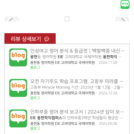
리뷰 상세보기
인성여고 영어 분석 & 등급컷｜백발백중 내신분석 2탄 (
용현
동 영어학원
EIE
고려대학교 국제어학원
용현학익
캠퍼스
입
용현동 영어학원 EIE 고려대학교 국제어학원
2024.11.08
블로그
오전 자기주도 학습 프로그램. 고등부 미라클 모닝! ｜
고등부 Miracle Morning 기간: 2025년 1월 13일 - 2월 21일 (5주) 참가비 : 7만원 시간: 오전 9:30 ~ 오후 12:30 장소:
용현동 영어학원 EIE 고려대학교 국제어학원
2024.12.28
블로그
인하부중 영어 분석 보고서｜2024년 답이 보이는 기출분석 4탄 (
EIE
용현학익
캠퍼스
의 인하부중3학년 학생들의 평균은 97.6점으로 좋은 점수를 거두었습니다. 모두 고생 많았어요! ☆★체크 포인트☆★ 인하부중은 전체적으로 문제 난이도가 타 학교에 비해 현저하게 낮은...
용현동 영어학원 EIE 고려대학교 국제어학원
2024.05.08
블로그